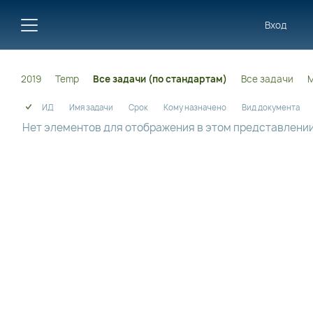
Вход
2019
Temp
Все задачи (по стандартам)
Все задачи
М
ИД
Имя задачи
Срок
Кому назначено
Вид документа
Нет элементов для отображения в этом представлении