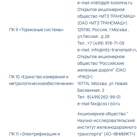
e-mail:vnikti@ptl-kolomna.ru
Открытое акционерное
общество «МТЗ ТРАНСМАШ»
(ОАО «МТЗ ТРАНСМАШ»)
ПК 9 «Тормозные системы»
125190, Россия, г.Москва ,
ул.Лесная , д.28
Тел .:+7 (499) 978-71-09
e-mail: info@mtz-transmash.r
Открытое акционерное
общество "Российские
железные дороги" (ОАО
ПК 10 «Единство измерений и
«РЖД»)
метрологическоеобеспечение»
107174, Москва, ул. Новая
Басманная, 2
Тел.: 8(499)262-99-01
e-mail:fax@css.rzd.ru
Акционерное общество "
Научно-исследовательский
институт железнодорожного
ПК 11 «Электрификация и
транспорта" (АО «ВНИИЖТ»)