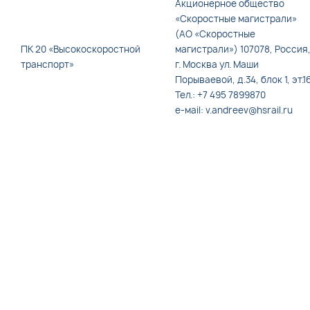
Акционерное общество
«Скоростные магистрали»
(АО «Скоростные
ПК 20 «Высокоскоростной
магистрали») 107078, Россия
транспорт»
г. Москва ул. Маши
Порываевой, д.34, блок 1, эт.1
Тел.: +7 495 7899870
e-мail: v.andreev@hsrail.ru