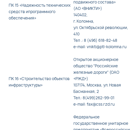
подвижного состава»
ПК 15 «Надежность технических
(АО «ВНИКТИ»)
средств ипрограммного
140402,
обеспечения»
г. Коломна,
ул. Октябрьской революции,
410
Тел .: 8 (496) 618-82-48
e-mail: vnikti@ptl-kolomna.ru
Открытое акционерное
общество "Российские
железные дороги" (ОАО
ПК 16 «Строительство объектов
«РЖД»)
инфраструктуры»
107174, Москва, ул. Новая
Басманная, 2
Тел.: 8(499)262-99-01
e-mail: fax@css.rzd.ru
Федеральное
государственное унитарное
предприятие «Всероссийски