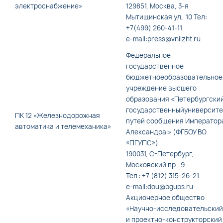
электроснабжение»
129851, Москва, 3-я
Мытищинская ул., 10 Тел:
+7(499) 260-41-11
e-mail:press@vniizht.ru
Федеральное
государственное
бюджетноеобразовательное
учреждение высшего
образования «Петербургски
государственныйуниверсите
ПК 12 «Железнодорожная
путей сообщения Император
автоматика и телемеханика»
АлександраI» (ФГБОУ ВО
«ПГУПС»)
190031, С-Петербург,
Московский пр., 9
Тел.: +7 (812) 315-26-21
e-mail:dou@pgups.ru
Акционерное общество
«Научно-исследовательский
и проектно-конструкторский