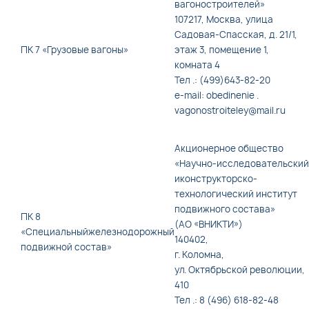
вагоностроителей»
107217, Москва, улица
Садовая-Спасская, д. 21/1,
ПК 7 «Грузовые вагоны»
этаж 3, помещение 1,
комната 4
Тел .: (499)643-82-20
e-mail: obedinenie .
vagonostroiteley@mail.ru
Акционерное общество
«Научно-исследовательский
иконструкторско-
технологический институт
подвижного состава»
ПК 8
(АО «ВНИКТИ»)
«Специальныйжелезнодорожный
140402,
подвижной состав»
г. Коломна,
ул. Октябрьской революции,
410
Тел .: 8 (496) 618-82-48