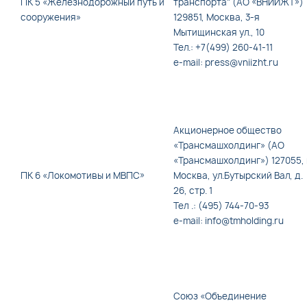
ПК 5 «Железнодорожный путь и
транспорта" (АО «ВНИИЖТ»)
сооружения»
129851, Москва, 3-я
Мытищинская ул., 10
Тел.: +7(499) 260-41-11
e-mail: press@vniizht.ru
Акционерное общество
«Трансмашхолдинг» (АО
«Трансмашхолдинг») 127055, 
ПК 6 «Локомотивы и МВПС»
Москва, ул.Бутырский Вал, д.
26, стр. 1
Тел .: (495) 744-70-93
e-mail: info@tmholding.ru
Союз «Объединение