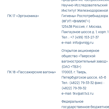
Научно-Исследовательский
Институт Железнодорожной
ПК 17 «Эргономика»
Гигиены» Роспотребнадзора
(ФГУП «ВНИИЖГ»)
125438 Россия, г. Москва,
Пакгаузное шоссе д. 1, корп. 1
Тел .: +7 (499) 153-27-37
e-mail: info@vniijg.ru
Открытое акционерное
общество «Тверской
вагоностроительный завод»
(ОАО «ТВЗ»)
ПК 18 «Пассажирские вагоны»
170003, г. Тверь,
Петербургское шоссе, 45-б
Тел.: (4822) 79-33-32 факс :
(4822) 79-39-32
e-mail: tkv@all.tvz.ru
Федеральное
государственное бюджетно